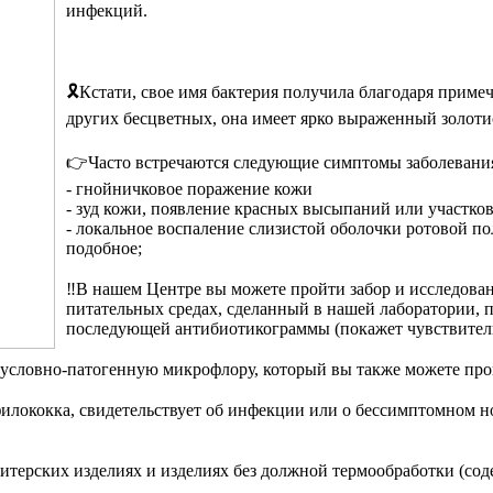
инфекций.
⠀
🎗️Кстати, свое имя бактерия получила благодаря прим
других бесцветных, она имеет ярко выраженный золоти
⠀
👉Часто встречаются следующие симптомы заболевани
- гнойничковое поражение кожи
- зуд кожи, появление красных высыпаний или участко
- локальное воспаление слизистой оболочки ротовой по
подобное;
⠀
‼️В нашем Центре вы можете пройти забор и исследовани
питательных средах, сделанный в нашей лаборатории, 
последующей антибиотикограммы (покажет чувствительн
⠀
а условно-патогенную микрофлору, который вы также можете про
илококка, свидетельствует об инфекции или о бессимптомном но
итерских изделиях и изделиях без должной термообработки (сод