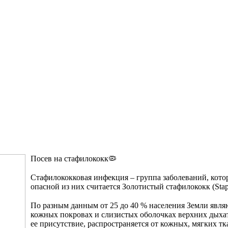
Посев на стафилококк🦠
⠀
Стафилококковая инфекция – группа заболеваний, кото
опасной из них считается Золотистый стафилококк (Staph
⠀
По разным данным от 25 до 40 % населения Земли явля
кожных покровах и слизистых оболочках верхних дыхат
ее присутствие, распространяется от кожных, мягких т