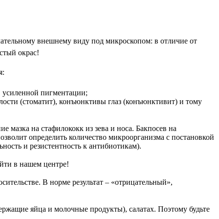
ечательному внешнему виду под микроскопом: в отличие от
стый окрас!
я:
в усиленной пигментации;
лости (стоматит), конъюнктивы глаз (конъюнктивит) и тому
е мазка на стафилококк из зева и носа. Бакпосев на
позволит определить количество микроорганизма с постановкой
ость и резистентность к антибиотикам).
йти в нашем центре!
сительстве. В норме результат – «отрицательный»,
ержащие яйца и молочные продукты), салатах. Поэтому будьте