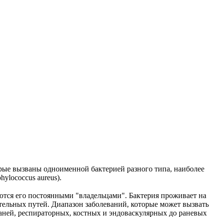
рые вызваны одноименной бактерией разного типа, наиболее
ylococcus aureus).
ются его постоянными "владельцами". Бактерия проживает на
ельных путей. Диапазон заболеваний, которые может вызвать
каней, респираторных, костных и эндоваскулярных до раневых