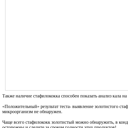
Также наличие стафилококка способен показать анализ кала н
⠀
«Положительный» результат теста- выявление золотистого стаф
микроорганизм не обнаружен.
⠀
Чаще всего стафилококк золотистый можно обнаружить, в конд
осторожны и следите за сроком годности этих продуктов!