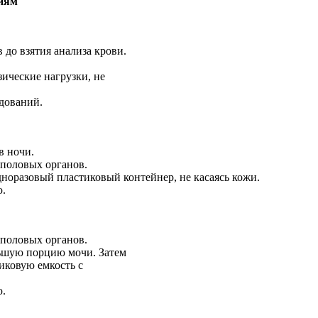
ниям
до взятия анализа крови.
зические нагрузки, не
едований.
в ночи.
 половых органов.
норазовый пластиковый контейнер, не касаясь кожи.
ю.
 половых органов.
льшую порцию мочи. Затем
иковую емкость с
ю.