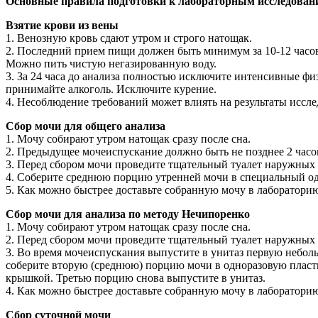
Основные правила подготовки к лабораторным исследова
Взятие крови из вены
1. Венозную кровь сдают утром и строго натощак.
2. Последний прием пищи должен быть минимум за 10-12 часов 
Можно пить чистую негазированную воду.
3. За 24 часа до анализа полностью исключите интенсивные фи
принимайте алкоголь. Исключите курение.
4. Несоблюдение требований может влиять на результаты иссл
Сбор мочи для общего анализа
1. Мочу собирают утром натощак сразу после сна.
2. Предыдущее мочеиспускание должно быть не позднее 2 часо
3. Перед сбором мочи проведите тщательный туалет наружных
4. Соберите среднюю порцию утренней мочи в специальный од
5. Как можно быстрее доставьте собранную мочу в лаборатори
Сбор мочи для анализа по методу Нечипоренко
1. Мочу собирают утром натощак сразу после сна.
2. Перед сбором мочи проведите тщательный туалет наружных
3. Во время мочеиспускания выпустите в унитаз первую небо
соберите вторую (среднюю) порцию мочи в одноразовую пласт
крышкой. Третью порцию снова выпустите в унитаз.
4. Как можно быстрее доставьте собранную мочу в лаборатори
Сбор суточной мочи