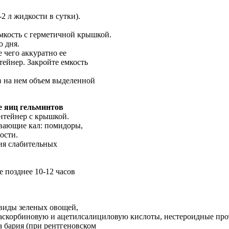
2 л жидкости в сутки).
емкость с герметичной крышкой.
о дня.
 чего аккуратно ее
тейнер. Закройте емкость
ав на нем объем выделенной
е яиц гельминтов
нтейнер с крышкой.
ивающие кал: помидоры,
ости.
ния слабительных
е позднее 10-12 часов
е виды зеленых овощей,
аскорбиновую и ацетилсалициловую кислоты, нестероидные прот
а бария (при рентгеновском