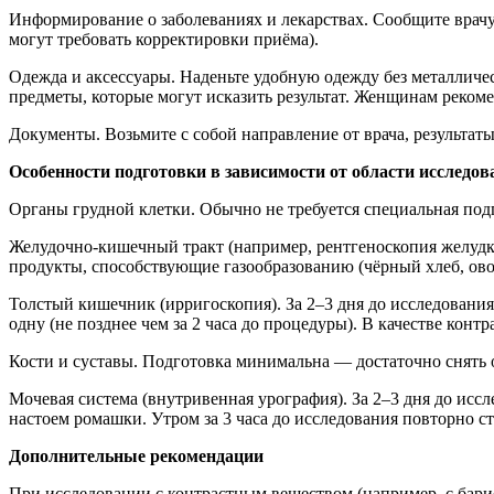
Информирование о заболеваниях и лекарствах. Сообщите врачу
могут требовать корректировки приёма).
Одежда и аксессуары. Наденьте удобную одежду без металличес
предметы, которые могут исказить результат. Женщинам рекоме
Документы. Возьмите с собой направление от врача, результат
Особенности подготовки в зависимости от области исследов
Органы грудной клетки. Обычно не требуется специальная под
Желудочно-кишечный тракт (например, рентгеноскопия желудка
продукты, способствующие газообразованию (чёрный хлеб, овощ
Толстый кишечник (ирригоскопия). За 2–3 дня до исследовани
одну (не позднее чем за 2 часа до процедуры). В качестве конт
Кости и суставы. Подготовка минимальна — достаточно снять 
Мочевая система (внутривенная урография). За 2–3 дня до ис
настоем ромашки. Утром за 3 часа до исследования повторно с
Дополнительные рекомендации
При исследовании с контрастным веществом (например, с барие