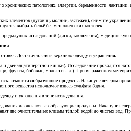
 о хронических патологиях, аллергии, беременности, лактации,
ких элементов (пуговиц, молний, застёжек), снимите украшения
ндуется выбрать бельё без металлических косточек.
ы предыдущих исследований (диски, заключения), медицинскую к
ания
готовка. Достаточно снять верхнюю одежду и украшения.
 и двенадцатиперстной кишки). Исследование проводится натощ
и, фрукты, бобовые, молоко и т. д.). При выраженном метеориз
я исключают газообразующие продукты. Накануне вечером прово
растного вещества используют взвесь сульфата бария.
одежду и украшения в зоне исследования.
следования исключают газообразующие продукты. Накануне вечер
тавят две очистительные клизмы тёплой водой до чистых вод. П
м) важно строго соблюдать все указания врача, включая диету 